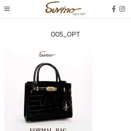
005_OPT