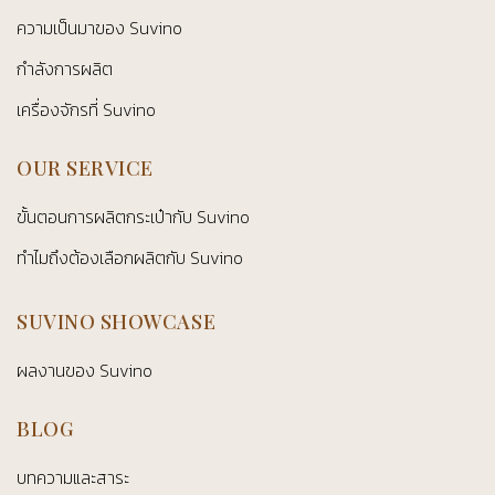
ความเป็นมาของ Suvino
กำลังการผลิต
เครื่องจักรที่ Suvino
OUR SERVICE
ขั้นตอนการผลิตกระเป๋ากับ Suvino
ทำไมถึงต้องเลือกผลิตกับ Suvino
SUVINO SHOWCASE
ผลงานของ Suvino
BLOG
บทความและสาระ