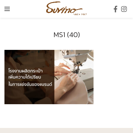
MS1 (40)