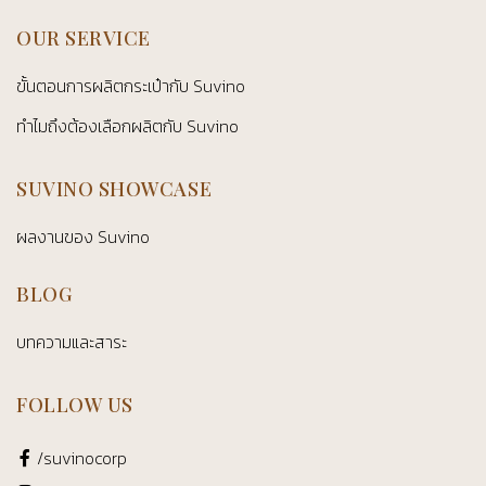
OUR SERVICE
ขั้นตอนการผลิตกระเป๋ากับ Suvino
ทำไมถึงต้องเลือกผลิตกับ Suvino
SUVINO SHOWCASE
ผลงานของ Suvino
BLOG
บทความและสาระ
FOLLOW US
/suvinocorp