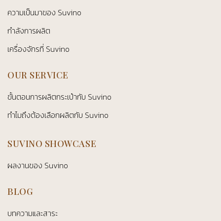
ความเป็นมาของ Suvino
กำลังการผลิต
เครื่องจักรที่ Suvino
OUR SERVICE
ขั้นตอนการผลิตกระเป๋ากับ Suvino
ทำไมถึงต้องเลือกผลิตกับ Suvino
SUVINO SHOWCASE
ผลงานของ Suvino
BLOG
บทความและสาระ