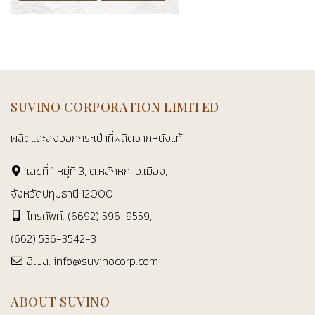
SUVINO CORPORATION LIMITED
ผลิตและส่งออกกระเป๋าที่ผลิตจากหนังแท้
เลขที่ 1 หมู่ที่ 3, ต.หลักหก, อ.เมือง,
จังหวัดปทุมธานี 12000
โทรศัพท์.
(6692) 596-9559
,
(662) 536-3542-3
อีเมล.
info@suvinocorp.com
ABOUT SUVINO