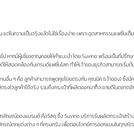
่ในความเป็นจริงแล้วไม่ใช่เรื่องง่าย เพราะอุตสาหกรรมแฟชั่นเต็มไ
นไป หากมีผู้เชี่ยวชาญคอยให้คำแนะนำ โดย Suvino พร้อมเป็นที่ปรึกษ
้สอดคล้องกับเทรนด์แฟชั่นโลก ทำให้เจ้าของธุรกิจสามารถเริ่มต้น
งงานอื่น ๆ คือ ลูกค้าสามารถพูดคุยโดยตรงกับ คุณนิค (เจ้าของ) ซึ่
รงใจลูกค้าได้จริง รวมถึงกระเป๋าที่ผลิตออกมาก็จะขายดีในตลาดอี
เอกลักษณ์ของแบรนด์ คือวัสดุ ซึ่ง Suvino บริการรับผลิตกระเป๋าสร้
ุปกรณ์ตกแต่งต่าง ๆ ที่ครบครัน เพื่อตอบโจทย์การออกแบบในทุกสไตล์