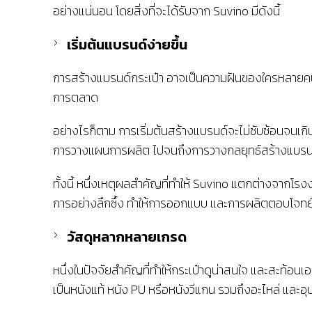
อย่างแน่นอน โดยสิ่งที่จะได้รับจาก Suvino มีดังนี้
เริ่มต้นแบรนด์ง่ายขึ้น
การสร้างแบรนด์กระเป๋า อาจเป็นความฝันของใครหลายคน แต
การตลาด
อย่างไรก็ตาม การเริ่มต้นสร้างแบรนด์จะไม่ซับซ้อนจนเกิ
การวางแผนการผลิต ไปจนถึงการวางกลยุทธ์สร้างแบรนด์ให
ทั้งนี้ หนึ่งเหตุผลสำคัญที่ทำให้ Suvino แตกต่างจากโร
การอย่างลึกซึ้ง ทำให้การออกแบบ และการผลิตตอบโจทย์ต
วัสดุหลากหลายเกรด
หนึ่งในปัจจัยสำคัญที่ทำให้กระเป๋าดูน่าสนใจ และสะท้อน
เป็นหนังแท้ หนัง PU หรือหนังวีแกน รวมถึงอะไหล่ และอ