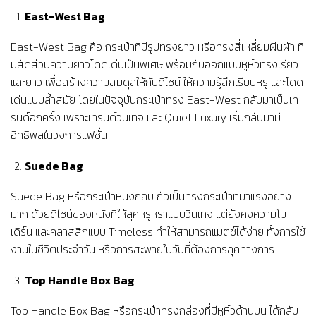
East-West Bag
East-West Bag คือ กระเป๋าที่มีรูปทรงยาว หรือทรงสี่เหลี่ยมผืนผ้า ที่
มีสัดส่วนความยาวโดดเด่นเป็นพิเศษ พร้อมกับออกแบบหูหิ้วทรงเรียว
และยาว เพื่อสร้างความสมดุลให้กับดีไซน์ ให้ความรู้สึกเรียบหรู และโดด
เด่นแบบล้ำสมัย โดยในปัจจุบันกระเป๋าทรง East-West กลับมาเป็นเท
รนด์อีกครั้ง เพราะเทรนด์วินเทจ และ Quiet Luxury เริ่มกลับมามี
อิทธิพลในวงการแฟชั่น
Suede Bag
Suede Bag หรือกระเป๋าหนังกลับ ถือเป็นทรงกระเป๋าที่มาแรงอย่าง
มาก ด้วยดีไซน์ของหนังที่ให้ลุคหรูหราแบบวินเทจ แต่ยังคงความโม
เดิร์น และคลาสสิกแบบ Timeless ทำให้สามารถแมตช์ได้ง่าย ทั้งการใช้
งานในชีวิตประจำวัน หรือการสะพายในวันที่ต้องการลุคทางการ
Top Handle Box Bag
Top Handle Box Bag หรือกระเป๋าทรงกล่องที่มีหูหิ้วด้านบน ได้กลับ