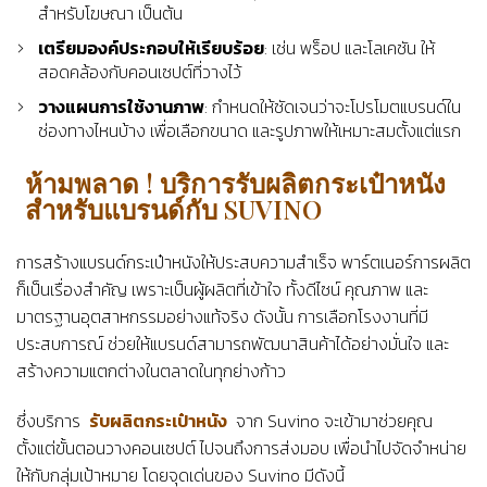
สำหรับโฆษณา เป็นต้น
เตรียมองค์ประกอบให้เรียบร้อย
: เช่น พร็อป และโลเคชัน ให้
สอดคล้องกับคอนเซปต์ที่วางไว้
วางแผนการใช้งานภาพ
: กำหนดให้ชัดเจนว่าจะโปรโมตแบรนด์ใน
ช่องทางไหนบ้าง เพื่อเลือกขนาด และรูปภาพให้เหมาะสมตั้งแต่แรก
ห้ามพลาด ! บริการรับผลิตกระเป๋าหนัง
สำหรับแบรนด์กับ SUVINO
การสร้างแบรนด์กระเป๋าหนังให้ประสบความสำเร็จ พาร์ตเนอร์การผลิต
ก็เป็นเรื่องสำคัญ เพราะเป็นผู้ผลิตที่เข้าใจ ทั้งดีไซน์ คุณภาพ และ
มาตรฐานอุตสาหกรรมอย่างแท้จริง ดังนั้น การเลือกโรงงานที่มี
ประสบการณ์ ช่วยให้แบรนด์สามารถพัฒนาสินค้าได้อย่างมั่นใจ และ
สร้างความแตกต่างในตลาดในทุกย่างก้าว
ซึ่งบริการ
รับผลิตกระเป๋าหนัง
จาก Suvino จะเข้ามาช่วยคุณ
ตั้งแต่ขั้นตอนวางคอนเซปต์ ไปจนถึงการส่งมอบ เพื่อนำไปจัดจำหน่าย
ให้กับกลุ่มเป้าหมาย โดยจุดเด่นของ Suvino มีดังนี้