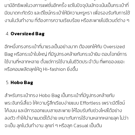
มามีอิทธิพลในวงการแฟชั่นอีกครั้ง แต่ในปัจจุบันมักจะเน้นเป็นกระเป๋าที่
มีขนาดกะทัดรัด และดีไซน์กระเป๋าให้มีความหรูหรา เพื่อรองรับกับการใช้
งานในวันทำงาน ที่ต้องการความเรียบร้อย หรือสะพายไปอีเวนต์ต่าง ๆ
Oversized Bag
อีกหนึ่งทรงกระเป๋าที่มาแรงเป็นอย่างมาก ต้องยกให้กับ Oversized
Bag หรือกระเป๋าใบใหญ่ ที่มีรูปทรงคล้ายกับกระเป๋ายิม ตอบโจทย์การ
ใช้งานที่หลากหลาย ตั้งแต่การใช้งานในชีวิตประจำวัน ที่พกของเยอะ
หรือคอมพลีตลุคให้ดู Hi-fashion ยิ่งขึ้น
Hobo Bag
สำหรับกระเป๋าทรง Hobo Bag เป็นกระเป๋าที่มีรูปทรงคล้ายกับ
พระจันทร์เสี้ยว ให้ความรู้สึกเรียบง่ายแบบ Effortless เพราะมีดีไซน์
โค้งมน และมีการออกแบบสายสะพาย ให้โอบรับกับช่วงไหล่ได้อย่าง
ลงตัว ทำให้นำมาแมตช์ได้ง่าย เหมาะกับการใช้งานหลากหลายลุค ไม่ว่า
จะเป็น ลุคในวันทำงาน ลุคเท่ ๆ หรือลุค Casual เป็นต้น