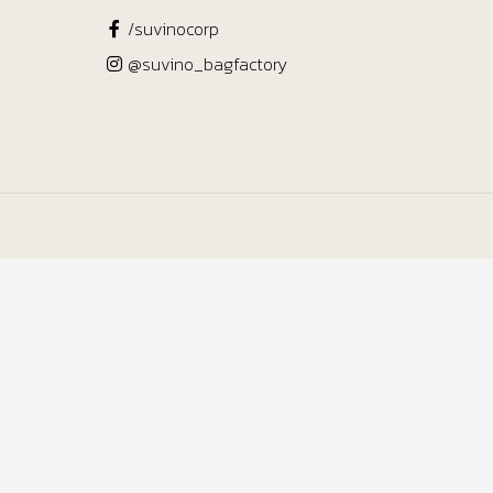
/suvinocorp
@suvino_bagfactory