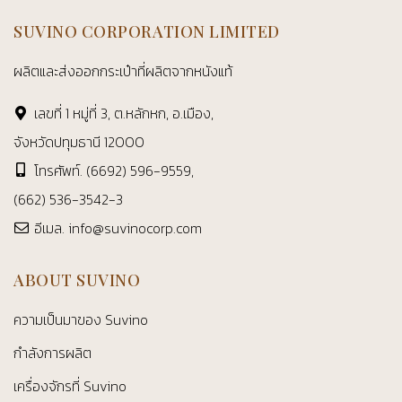
SUVINO CORPORATION LIMITED
ผลิตและส่งออกกระเป๋าที่ผลิตจากหนังแท้
เลขที่ 1 หมู่ที่ 3, ต.หลักหก, อ.เมือง,
จังหวัดปทุมธานี 12000
โทรศัพท์.
(6692) 596-9559
,
(662) 536-3542-3
อีเมล.
info@suvinocorp.com
ABOUT SUVINO
ความเป็นมาของ Suvino
กำลังการผลิต
เครื่องจักรที่ Suvino