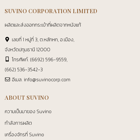
SUVINO CORPORATION LIMITED
ผลิตและส่งออกกระเป๋าที่ผลิตจากหนังแท้
เลขที่ 1 หมู่ที่ 3, ต.หลักหก, อ.เมือง,
จังหวัดปทุมธานี 12000
โทรศัพท์.
(6692) 596-9559
,
(662) 536-3542-3
อีเมล.
info@suvinocorp.com
ABOUT SUVINO
ความเป็นมาของ Suvino
กำลังการผลิต
เครื่องจักรที่ Suvino