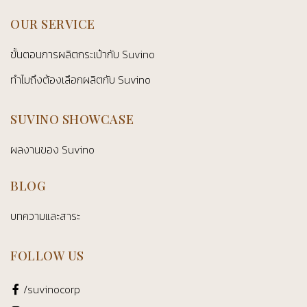
OUR SERVICE
ขั้นตอนการผลิตกระเป๋ากับ Suvino
ทำไมถึงต้องเลือกผลิตกับ Suvino
SUVINO SHOWCASE
ผลงานของ Suvino
BLOG
บทความและสาระ
FOLLOW US
/suvinocorp