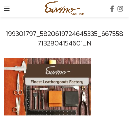
199301797_5820619724645335_667558
7132804154601_N