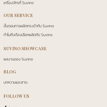
เครื่องจักรที่ Suvino
OUR SERVICE
ขั้นตอนการผลิตกระเป๋ากับ Suvino
ทำไมถึงต้องเลือกผลิตกับ Suvino
SUVINO SHOWCASE
ผลงานของ Suvino
BLOG
บทความและสาระ
FOLLOW US