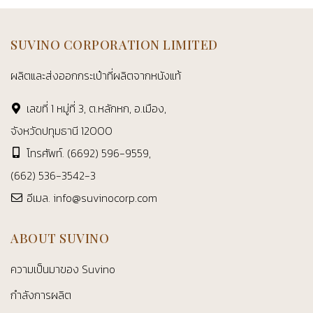
SUVINO CORPORATION LIMITED
ผลิตและส่งออกกระเป๋าที่ผลิตจากหนังแท้
เลขที่ 1 หมู่ที่ 3, ต.หลักหก, อ.เมือง,
จังหวัดปทุมธานี 12000
โทรศัพท์.
(6692) 596-9559
,
(662) 536-3542-3
อีเมล.
info@suvinocorp.com
ABOUT SUVINO
ความเป็นมาของ Suvino
กำลังการผลิต