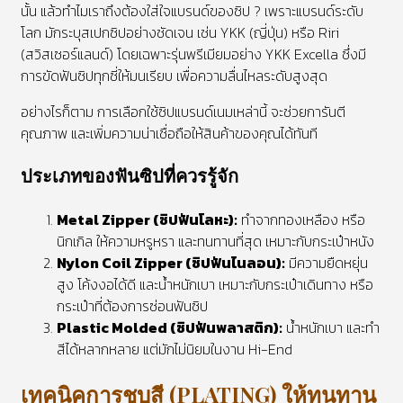
นั้น แล้วทำไมเราถึงต้องใส่ใจแบรนด์ของซิป ? เพราะแบรนด์ระดับ
โลก มักระบุสเปกซิปอย่างชัดเจน เช่น YKK (ญี่ปุ่น) หรือ Riri
(สวิสเซอร์แลนด์) โดยเฉพาะรุ่นพรีเมียมอย่าง YKK Excella ซึ่งมี
การขัดฟันซิปทุกซี่ให้มนเรียบ เพื่อความลื่นไหลระดับสูงสุด
อย่างไรก็ตาม การเลือกใช้ซิปแบรนด์เนมเหล่านี้ จะช่วยการันตี
คุณภาพ และเพิ่มความน่าเชื่อถือให้สินค้าของคุณได้ทันที
ประเภทของฟันซิปที่ควรรู้จัก
Metal Zipper (ซิปฟันโลหะ):
ทำจากทองเหลือง หรือ
นิกเกิล ให้ความหรูหรา และทนทานที่สุด เหมาะกับกระเป๋าหนัง
Nylon Coil Zipper (ซิปฟันไนลอน):
มีความยืดหยุ่น
สูง โค้งงอได้ดี และน้ำหนักเบา เหมาะกับกระเป๋าเดินทาง หรือ
กระเป๋าที่ต้องการซ่อนฟันซิป
Plastic Molded (ซิปฟันพลาสติก):
น้ำหนักเบา และทำ
สีได้หลากหลาย แต่มักไม่นิยมในงาน Hi-End
เทคนิคการชุบสี (PLATING) ให้ทนทาน