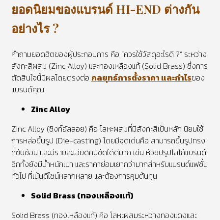
ยอดนิยมของแบรนด์ HI-END ต่างกัน
อย่างไร ?
คำถามยอดฮิตของผู้ประกอบการ คือ “ควรใช้วัสดุอะไรดี ?” ระหว่าง
สังกะสีผสม (Zinc Alloy) และทองเหลืองแท้ (Solid Brass) ซึ่งการ
ตัดสินใจนี้มีผลโดยตรงต่อ
กลยุทธ์การตั้งราคา และกำไร
ของ
แบรนด์คุณ
Zinc Alloy
Zinc Alloy (ซิงก์อัลลอย) คือ โลหะผสมที่มีสังกะสีเป็นหลัก นิยมใช้
การหล่อขึ้นรูป (Die-casting) โดยมีจุดเด่นคือ สามารถขึ้นรูปทรง
ที่ซับซ้อน และมีรายละเอียดคมชัดได้ดีมาก เช่น หัวซิปรูปโลโก้แบรนด์
อีกทั้งยังมีน้ำหนักเบา และราคาย่อมเยากว่ามากสำหรับแบรนด์แฟชั่น
ทั่วไป ที่เน้นดีไซน์หลากหลาย และต้องการคุมต้นทุน
Solid Brass (ทองเหลืองแท้)
Solid Brass (ทองเหลืองแท้) คือ โลหะผสมระหว่างทองแดงและ