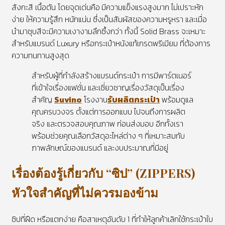
สังกะสี เนื้อตัน โดยจุดเด่นคือ
มีความแข็งแรงสูงมาก ไม่เปราะหัก
ง่าย ให้ความรู้สึก หนักแน่น ซึ่งเป็นสัมผัสของความหรูหรา และเมื่อ
นำมาชุบสีจะมีความเงางามลึกซึ้งกว่า ทั้งนี้ Solid Brass จะเหมาะ
สำหรับแบรนด์ Luxury หรือกระเป๋าหนังแท้เกรดพรีเมียม ที่ต้องการ
ความทนทานสูงสุด
สำหรับผู้ที่กำลังสร้างแบรนด์กระเป๋า การมีพาร์ตเนอร์
ที่เข้าใจเรื่องแฟชั่น และเชี่ยวชาญเรื่องวัสดุเป็นเรื่อง
สำคัญ
Suvino
โรงงาน
รับผลิตกระเป๋า
พร้อมดูแล
คุณครบวงจร ตั้งแต่การออกแบบ ไปจนถึงการผลิต
จริง และตรวจสอบคุณภาพ ก่อนส่งมอบ อีกทั้งเรา
พร้อมช่วยคุณเลือกวัสดุอะไหล่ต่าง ๆ ที่เหมาะสมกับ
ภาพลักษณ์ของแบรนด์ และงบประมาณที่มีอยู่
เรื่องต้องรู้เกี่ยวกับ “ซิป” (ZIPPERS)
หัวใจสำคัญที่ไม่ควรมองข้าม
ซิปที่ฝืด หรือแตกง่าย คือสาเหตุอันดับ 1 ที่ทำให้ลูกค้าเลิกใช้กระเป๋าใบ