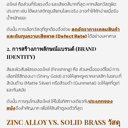
อะไหล่ คือส่วนที่รับแรงดึง และเสียดสีมากที่สุด หากเลือกวัสดุผิด
ประเภท เช่น ใช้พลาสติกชุบสีแทนโลหะจริง อาจทำให้หักง่ายเมื่อรับ
น้ำหนักเยอะ
ดังนั้น การเลือกวัสดุที่ถูกต้องจึงช่วย
ลดอัตราการเคลมสินค้า
และต้นทุนความเสียหาย (Defect Rate)
ได้อย่างมหาศาล
2.
การสร้างภาพลักษณ์แบรนด์ (BRAND
IDENTITY)
สีและผิวสัมผัสของอะไหล่ (Finishing) คือ ส่วนหนึ่งของดีไซน์ การ
เลือกใช้สีทองเงา (Shiny Gold) อาจให้ลุคหรูหราคลาสสิก ในขณะที่
สีเงินด้าน (Matte Silver) หรือสีรมดำ (Gunmetal) จะให้ลุคที่ดูเท่
และทันสมัย
ดังนั้น การคุมโทนสีอะไหล่ ให้ไปในทิศทางเดียวกับ
ประเภทของ
หนัง
จึงสำคัญมาก เพื่อให้สินค้าดูลงตัวที่สุด
ZINC ALLOY VS. SOLID BRASS วัสดุ