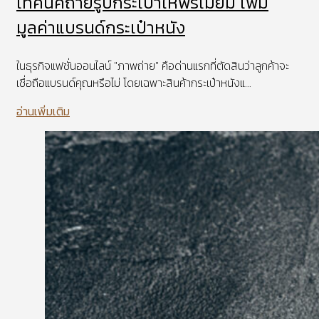
เทคนิคถ่ายรูปกระเป๋าให้พรีเมียม เพิ่ม
มูลค่าแบรนด์กระเป๋าหนัง
ในธุรกิจแฟชั่นออนไลน์ "ภาพถ่าย" คือด่านแรกที่ตัดสินว่าลูกค้าจะ
เชื่อถือแบรนด์คุณหรือไม่ โดยเฉพาะสินค้ากระเป๋าหนังแ...
อ่านเพิ่มเติม