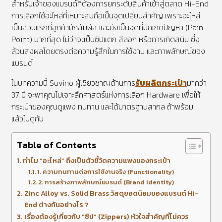
สำหรับเจ้าของแบรนด์ที่ต้องการยกระดับสินค้าเข้าสู่ตลาด Hi-End
การเลือกใช้อะไหล่ที่เหมาะสมถือเป็นจุดเปลี่ยนสำคัญ เพราะอะไหล่
เป็นส่วนแรกที่ลูกค้ามักสัมผัส และยังเป็นจุดที่มักเกิดปัญหา (Pain
Point) มากที่สุด ไม่ว่าจะเป็นซิปแตก สีลอก หรือการเกิดสนิม ซึ่ง
ล้วนส่งผลโดยตรงต่อความรู้สึกในการใช้งาน และภาพลักษณ์ของ
แบรนด์
ในบทความนี้ Suvino ผู้เชี่ยวชาญด้านการ
รับผลิตกระเป๋า
มากว่า
37 ปี จะพาคุณไปเจาะลึกศาสตร์แห่งการเลือก Hardware เพื่อให้
กระเป๋าของคุณดูแพง ทนทาน และได้มาตรฐานสากล ถ้าพร้อม
แล้วไปดูกัน
Table of Contents
ทำไม “อะไหล่” ถึงเป็นตัวชี้วัดความแพงของกระเป๋า
1. ความทนทานต่อการใช้งานจริง (Functionality)
2. การสร้างภาพลักษณ์แบรนด์ (Brand Identity)
Zinc Alloy vs. Solid Brass วัสดุยอดนิยมของแบรนด์ Hi-
End ต่างกันอย่างไร ?
เรื่องต้องรู้เกี่ยวกับ “ซิป” (Zippers) หัวใจสำคัญที่ไม่ควร