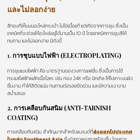
และไม่ลอกง่าย
สีทองที่เห็นบนอะไหล่กระเป๋า ไม่ใช่เนื้อแท้ แต่เกิดจากการชุบ ซึ่งเป็น
เทคนิคที่จะช่วยให้อะไหล่อยู่ได้นานเป็น 10 ปี โดยเทคนิคการชุบสีให้
ทนทาน และไม่ลอกง่าย มีดังนี้
1.
การชุบแบบไฟฟ้า (ELECTROPLATING)
การชุบแบบไฟฟ้า คือ มาตรฐานของวงการแฟชั่น ซึ่งเป็นการใช้
กระแสไฟฟ้าผลักเนื้อโลหะ เช่น ทอง 24K หรือ นิกเกิล ให้ไปเกาะบนผิว
ชิ้นงาน ทำให้สีติดแน่น ทนทานต่อรอยขีดข่วน และมีความเงางาม
สม่ำเสมอ
2. การเคลือบกันสนิม (ANTI-TARNISH
COATING)
การเคลือบกันสนิม สำคัญมากสำหรับแบรนด์ที่
ส่งออกไปประเทศ
ในกลุ่ม Southeast Asia
ซึ่งมีสภาพอากาศร้อนชื้น โดยการ