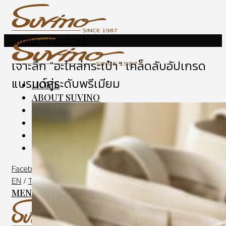
Home
Content
»
»
เจาะลึก “อะไหล่กระเป๋า” เคล็ดลับอัปเกรด
แบรนด์สู่ระดับพรีเมียม
HOME
ABOUT SUVINO
OUR SERVICES
SHOWCASE
BLOG
CONTACT US
Facebook
Instagram
EN
/
TH
MENU