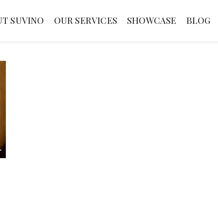
T SUVINO
OUR SERVICES
SHOWCASE
BLOG