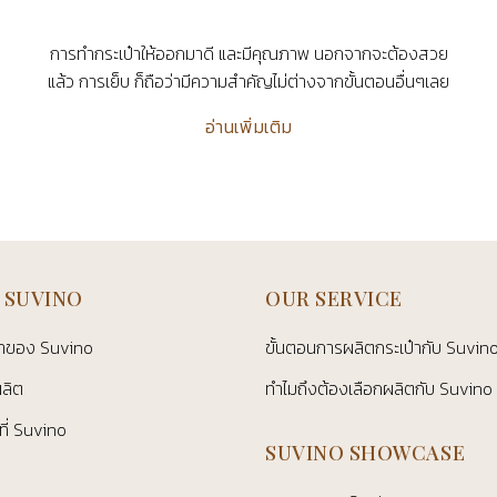
การทำกระเป๋าให้ออกมาดี และมีคุณภาพ นอกจากจะต้องสวย
ก
แล้ว การเย็บ ก็ถือว่ามีความสำคัญไม่ต่างจากขั้นตอนอื่นๆเลย
อ่านเพิ่มเติม
 SUVINO
OUR SERVICE
มาของ Suvino
ขั้นตอนการผลิตกระเป๋ากับ Suvin
ลิต
ทำไมถึงต้องเลือกผลิตกับ Suvino
ที่ Suvino
SUVINO SHOWCASE