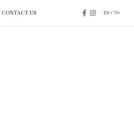
CONTACT US
EN
/
TH