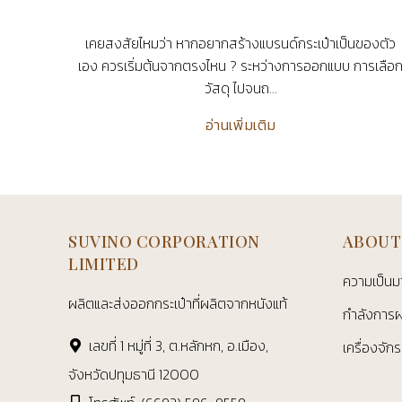
เคยสงสัยไหมว่า หากอยากสร้างแบรนด์กระเป๋าเป็นของตัว
เอง ควรเริ่มต้นจากตรงไหน ? ระหว่างการออกแบบ การเลือ
วัสดุ ไปจนถ...
อ่านเพิ่มเติม
SUVINO CORPORATION
ABOUT
LIMITED
ความเป็น
ผลิตและส่งออกกระเป๋าที่ผลิตจากหนังแท้
กำลังการผ
เลขที่ 1 หมู่ที่ 3, ต.หลักหก, อ.เมือง,
เครื่องจักร
จังหวัดปทุมธานี 12000